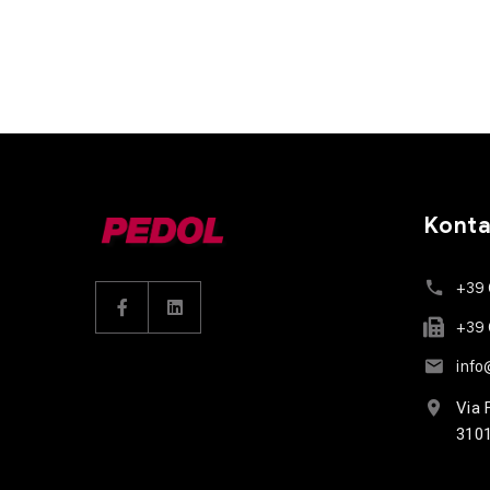
Konta
+39
+39
inf
Via 
3101