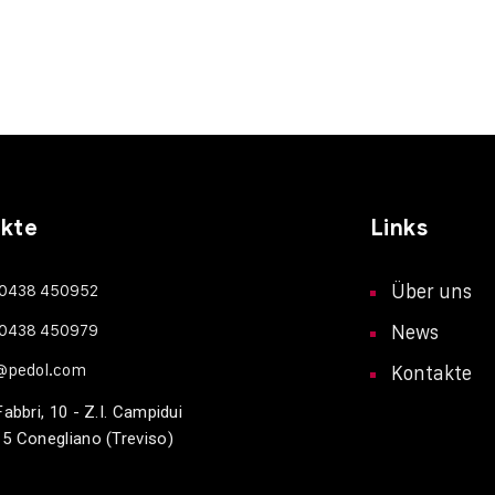
kte
Links
 0438 450952
Über uns
 0438 450979
News
o@pedol.com
Kontakte
Fabbri, 10 - Z.I. Campidui
5 Conegliano (Treviso)