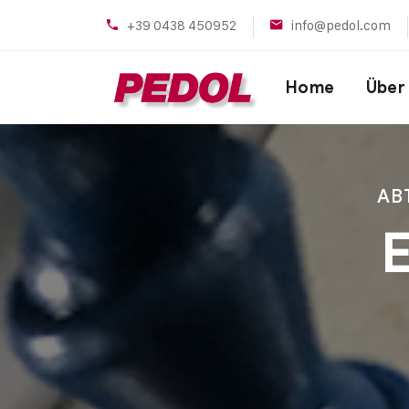
+39 0438 450952
info@pedol.com
Home
Über
AB