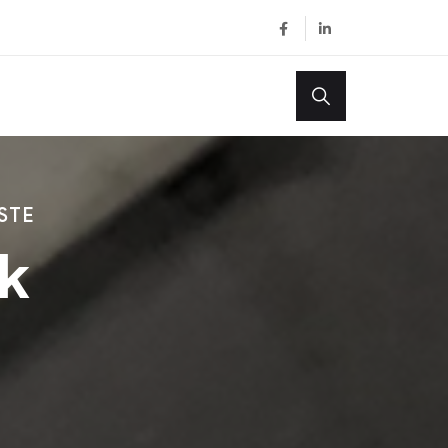
STE
k