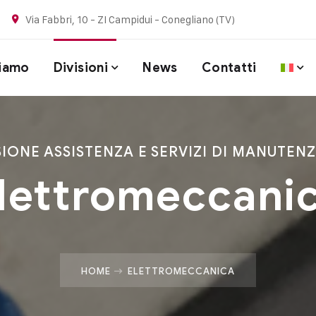
Via Fabbri, 10 - ZI Campidui - Conegliano (TV)
Siamo
Divisioni
News
Contatti
SIONE ASSISTENZA E SERVIZI DI MANUTEN
lettromeccani
HOME
ELETTROMECCANICA