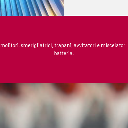
molitori, smerigliatrici, trapani, avvitatori e miscelatori
batteria.