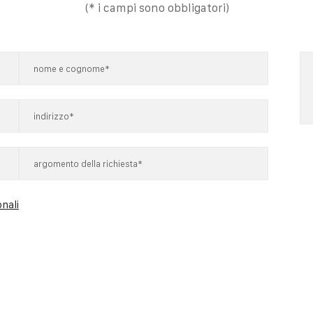
(* i campi sono obbligatori)
onali