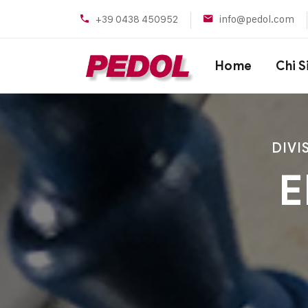
+39 0438 450952
info@pedol.com
Home
Chi 
DIVI
E