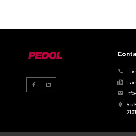
Contat
+39
+39
inf
Via 
3101