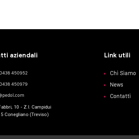
ti aziendali
Link utili
 0438 450952
Chi Siamo
 0438 450979
News
o@pedol.com
Contatti
Fabbri, 10 - Z.I. Campidui
5 Conegliano (Treviso)